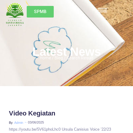
SPMB
Latest News
Home / Blog / Search Result
Video Kegiatan
~
03/06/2025
By
Admin
https://youtu.be/5V61phoLhc0 Ursula Canisius Voice ’22/23