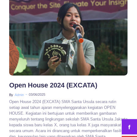
No Comments
Open House 2024 (EXCATA)​
~
03/06/2025
By
Admin
Open House 2024 (EXCATA) SMA Santa Ursula secara rutin
setiap awal tahun ajaran menyelenggarakan kegiatan OPEN
HOUSE. Kegiatan ini bertujuan untuk memberikan gambaran
menyeluruh tentang lingkungan sekolah SMA Santa Ursula Jakarta
kepada siswa baru kelas X, orang tua kelas X juga masyarakat
secara umum. Acara ini dirancang untuk memperkenalkan fasilitas
dan keunggulan lain yang ditawarkan oleh SMA Santa...