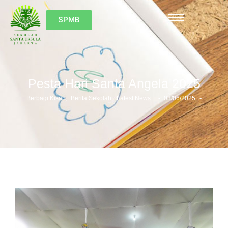
SPMB
Pesta Hari Santa Angela 2025
-
-
Berbagi Kisah
,
Berita Sekolah
,
Latest News
03/06/2025