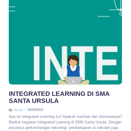
No Comments
INTEGRATED LEARNING DI SMA
SANTA URSULA
~
28/05/2025
By
Admin
Apa itu Integrated Learning itu? Apakah manfaat dan istimewanya?
Berikut kegiatan Integrated Learning di SMA Santa Ursula. Dengan
pesatnya perkembangan teknologi, pembelajaran di sekolah juga