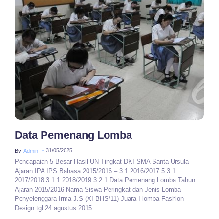
No Comments
Data Pemenang Lomba
~
31/05/2025
By
Admin
Pencapaian 5 Besar Hasil UN Tingkat DKI SMA Santa Ursula
Ajaran IPA IPS Bahasa 2015/2016 – 3 1 2016/2017 5 3 1
2017/2018 3 1 1 2018/2019 3 2 1 Data Pemenang Lomba Tahun
Ajaran 2015/2016 Nama Siswa Peringkat dan Jenis Lomba
Penyelenggara Irma J.S (XI BHS/11) Juara I lomba Fashion
Design tgl 24 agustus 2015...