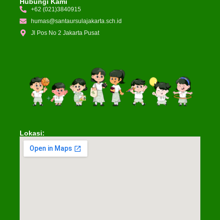
Hubungi Kami
+62 (021)3840915
humas@santaursulajakarta.sch.id
Jl Pos No 2 Jakarta Pusat
Lokasi: