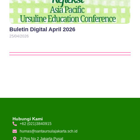
Buletin Digital April 2026
25/04/2026
Hubungi Kami
+62 (021)3840915
humas@santaursulajakarta.sch.id
Jl Pos No 2 Jakarta Pusat