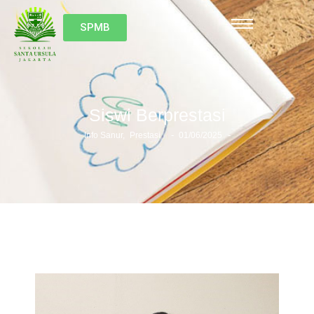
SPMB
Siswi Berprestasi
-
-
Info Sanur
,
Prestasi
01/06/2025