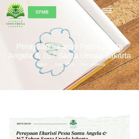
SPMB
Perayaan Ekaristi Pesta Santa
Angela & 167 Santa Ursula Jakarta
-
-
Artikel
24/02/2026
No Comments