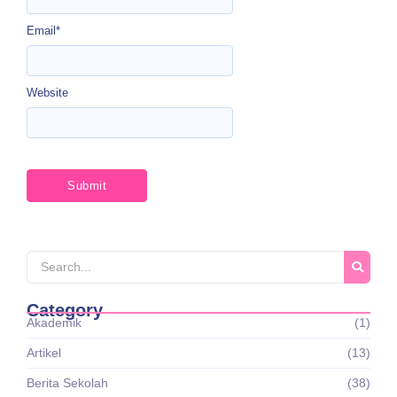
Email
*
Website
Category
Akademik
(1)
Artikel
(13)
Berita Sekolah
(38)