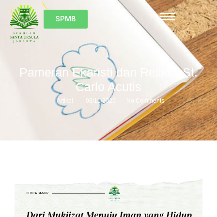
SPMB
Pameran Ekaristi dan Relikwi St.
Carlo Acutis
-
-
Artikel
03/11/2025
No Comments