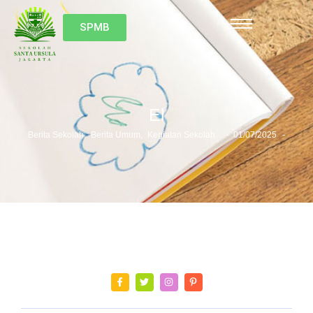
SPMB
El
-
-
Berita Sekolah
,
Berita Umum
,
Kegiatan Sekolah
01/07/2025