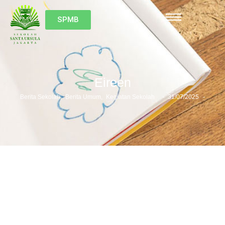
SPMB
Eireen
-
-
Berita Sekolah
,
Berita Umum
,
Kegiatan Sekolah
31/07/2025