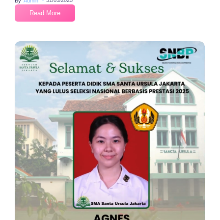
~
31/05/2025
By
Admin
Read More
No Comments