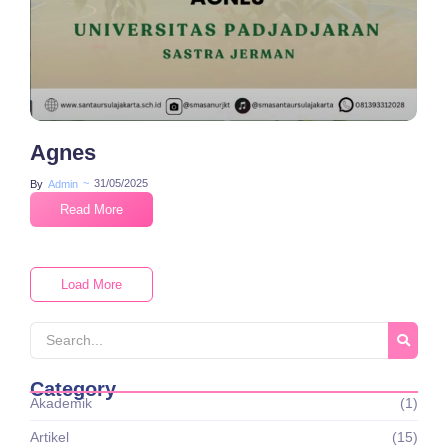
Agnes
~
31/05/2025
By
Admin
Read More
Load More
Category
Akademik
(1)
Artikel
(15)