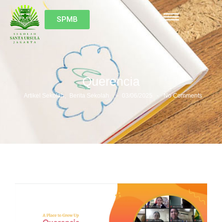
SPMB
Querencia
-
-
Artikel Sekolah
,
Berita Sekolah
03/06/2025
No Comments