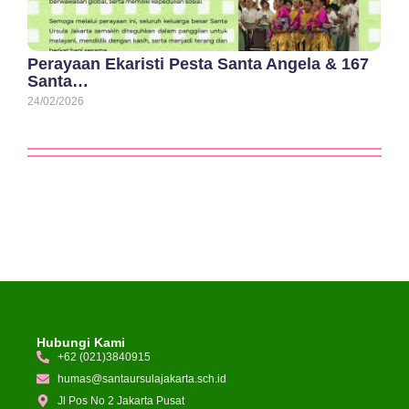
Perayaan Ekaristi Pesta Santa Angela & 167
Santa…
24/02/2026
Hubungi Kami
+62 (021)3840915
humas@santaursulajakarta.sch.id
Jl Pos No 2 Jakarta Pusat