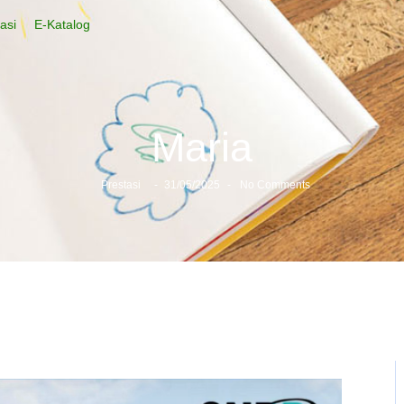
asi
E-Katalog
Maria
Prestasi
-
31/05/2025
-
No Comments