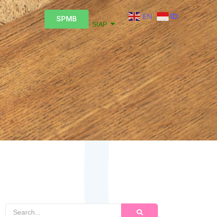
EN
ID
SPMB
SIAP