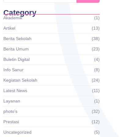
Category
Akademik
(1)
Artikel
(13)
Berita Sekolah
(38)
Berita Umum
(23)
Buletin Digital
(4)
Info Sanur
(8)
Kegiatan Sekolah
(24)
Latest News
(11)
Layanan
(1)
photo's
(32)
Prestasi
(12)
Uncategorized
(5)