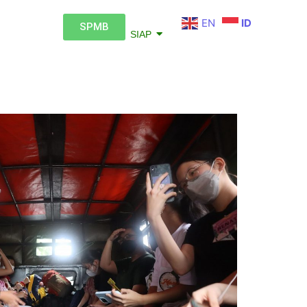
EN
ID
SPMB
SIAP